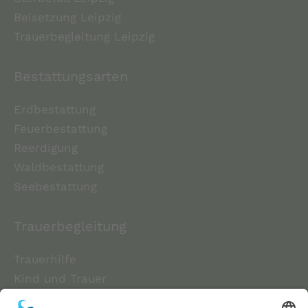
Beisetzung Leipzig
Trauerbegleitung Leipzig
Bestattungsarten
Erdbestattung
Feuerbestattung
Reerdigung
Waldbestattung
Seebestattung
Trauerbegleitung
Trauerhilfe
Kind und Trauer
Schmetterlingskinder