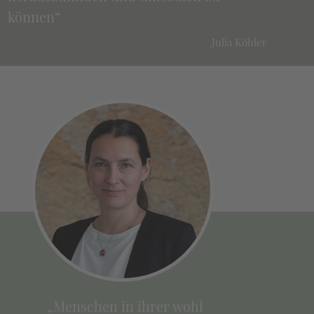
können“
Julia Köhler
„Menschen in ihrer wohl